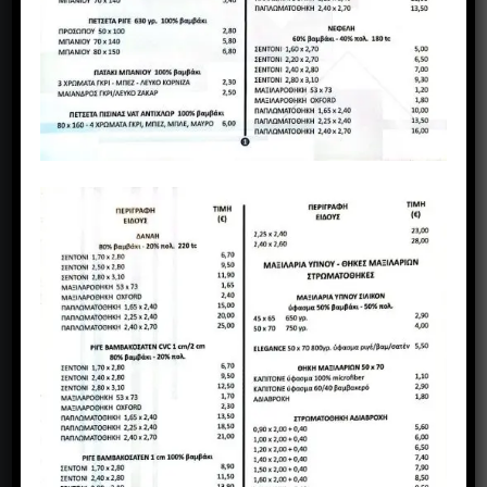
ΝΙΚΗΤΑΡΑ 5 ΕΛΕΥΘΕΡΙΑ - ΘΕΣ/ΝΙΚΗ
Υπ/μα: ΜΕΓ.ΑΛΕΞΑΝΔΡΟΥ 36, ΑΜΠΕΛΟΚΗΠΟΙ,
ΘΕΣΣΑΛΟΝΙΚΗ
2310 700 568 - 698 775 1883 2310 749 572 - 695 308
3993
mihalopoulos.texhome@gmail.com
www.mihalopoulos.gr
Τρόποι πληρωμής
FAQ – Συχνές ερωτήσεις
Προσωπικά δεδομένα