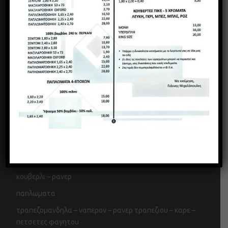
Πνευματικά δικαιώματα
σεντονια – μαξιλαροθηκες – παπλωματοθηκες
πετσετες προσωπου – μπανιου – πισινας
μπουρνουζια
μαξιλαρια υπνου
πατακια μπανιου
θηκες καπιτονε
θηκες αδιαβροχες – πετσετε
κουβερτες
κουβερλι – ρανερ
παπλωματα
τραπεζομανδηλα – ναπερον – ρανερ τραπεζιου – καρε –
πετσετες φαγητου