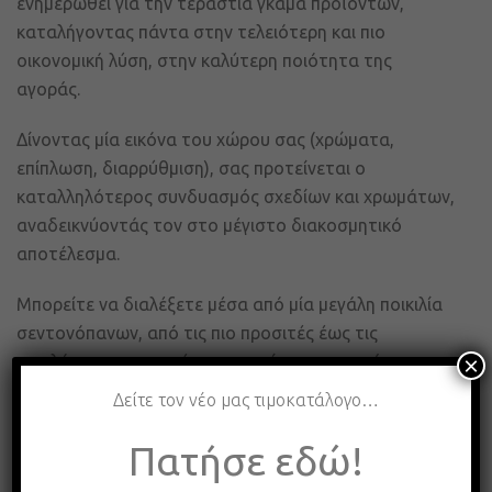
ενημερωθεί για την τεράστια γκάμα προϊόντων,
καταλήγοντας πάντα στην τελειότερη και πιο
οικονομική λύση, στην καλύτερη ποιότητα της
αγοράς.
Δίνοντας μία εικόνα του χώρου σας (χρώματα,
επίπλωση, διαρρύθμιση), σας προτείνεται ο
καταλληλότερος συνδυασμός σχεδίων και χρωμάτων,
αναδεικνύοντάς τον στο μέγιστο διακοσμητικό
αποτέλεσμα.
Μπορείτε να διαλέξετε μέσα από μία μεγάλη ποικιλία
σεντονόπανων, από τις πιο προσιτές έως τις
υψηλότερες ποιοτικές κατηγορίες της αγοράς.
×
Δείτε τον νέο μας τιμοκατάλογο…
Ακόμα μπορείτε να επιλέξετε – μέσα από μία τεράστια
ποικιλία σχεδίων και χρωμάτων – μαξιλάρια,
Πατήσε εδώ!
παπλώματα, πετσέτες, μπουρνούζια, ριχτάρια, ράνερ,