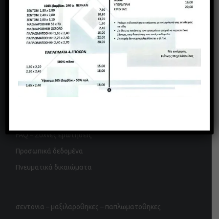
3993
mihalopoulos.texhome@gmail.com
www.mihalopoulos.gr
Τρόποι πληρωμής
FAQ – Συχνές ερωτήσεις
Προσωπικά δεδομένα
Πνευματικά δικαιώματα
σεντονια – μαξιλαροθηκες – παπλωματοθηκες