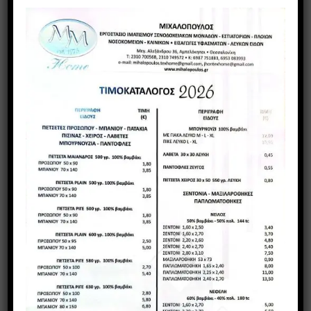
κουβελί, κουβέρτες (ακριλικές, πικέ), στρωματοθύκες,
κουρτίνες, τραπεζομάντιλα, ναπερόν και πολλά άλλα,
για τα οποία μπορείτε να ενημερωθείτε από τους
ειδικούς της εταιρίας ή από την ιστοσελίδα μας
www.mihalopoulos.gr
Στήνουμε boutique ξενοδοχεία με
ελάχιστο κόστος…