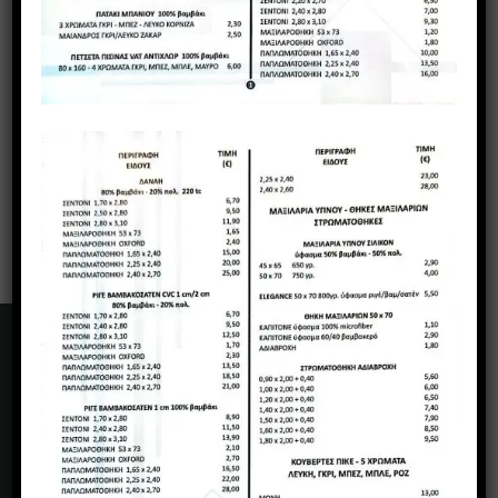
Γιάννης & Δημήτρης Μιχαλόπουλος
ΝΙΚΗΤΑΡΑ 5 ΕΛΕΥΘΕΡΙΑ - ΘΕΣ/ΝΙΚΗ
Υπ/μα: ΜΕΓ.ΑΛΕΞΑΝΔΡΟΥ 36, ΑΜΠΕΛΟΚΗΠΟΙ,
ΘΕΣΣΑΛΟΝΙΚΗ
2310 700 568 - 698 775 1883 2310 749 572 - 695 308