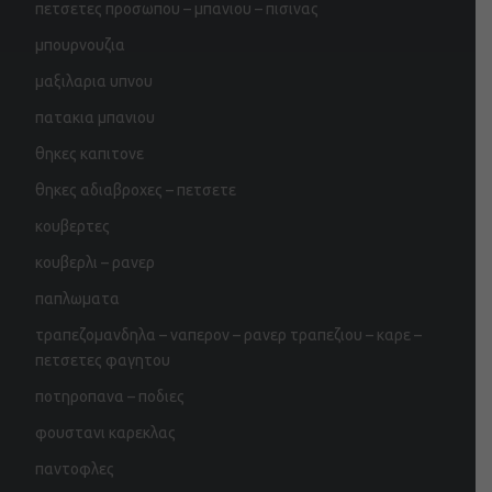
πετσετες προσωπου – μπανιου – πισινας
μπουρνουζια
μαξιλαρια υπνου
πατακια μπανιου
θηκες καπιτονε
θηκες αδιαβροχες – πετσετε
κουβερτες
κουβερλι – ρανερ
παπλωματα
τραπεζομανδηλα – ναπερον – ρανερ τραπεζιου – καρε –
πετσετες φαγητου
ποτηροπανα – ποδιες
φουστανι καρεκλας
παντοφλες