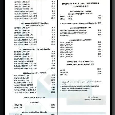
ΝΙΚΗΤΑΡΑ 5 ΕΛΕΥΘΕΡΙΑ - ΘΕΣ/ΝΙΚΗ
Υπ/μα: ΜΕΓ.ΑΛΕΞΑΝΔΡΟΥ 36, ΑΜΠΕΛΟΚΗΠΟΙ,
ΘΕΣΣΑΛΟΝΙΚΗ
2310 700 568 - 698 775 1883 2310 749 572 - 695 308
3993
mihalopoulos.texhome@gmail.com
www.mihalopoulos.gr
Τρόποι πληρωμής
FAQ – Συχνές ερωτήσεις
Προσωπικά δεδομένα
Πνευματικά δικαιώματα