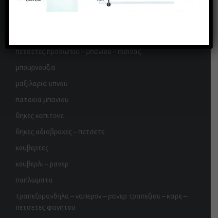
σεντονια – μαξιλαροθηκες – παπλωματοθηκες
πετσετες προσωπου – μπανιου – πισινας
μπουρνουζια
μαξιλαρια υπνου
πατακια μπανιου
θηκες καπιτονε
θηκες αδιαβροχες – πετσετε
κουβερτες
κουβερλι – ρανερ
παπλωματα
τραπεζομανδηλα – ναπερον – ρανερ τραπεζιου – καρε –
πετσετες φαγητου