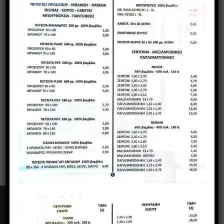
κουβερτες
κουβερλι – ρανερ
παπλωματα
τραπεζομανδηλα – ναπερον – ρανερ τραπεζιου – καρε –
πετσετες φαγητου
ποτηροπανα – ποδιες
φουστανι καρεκλας
παντοφλες
υφασματα επιπλωσεων – κουρτινες
Γιάννης & Δημήτρης Μιχαλόπουλος